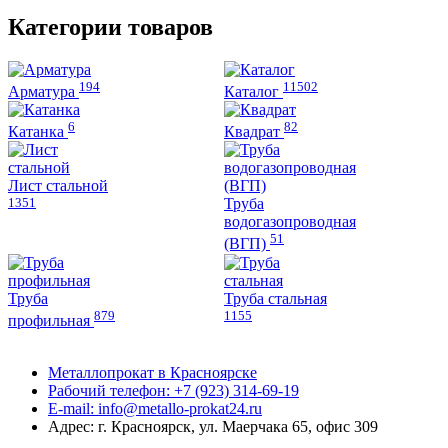
вариаций.
вариаций.
Опции
Опции
Категории товаров
можно
можно
выбрать
выбрать
на
на
194
11502
странице
странице
Арматура
Каталог
товара.
товара.
6
82
Катанка
Квадрат
Лист стальной
1351
Труба
водогазопроводная
51
(ВГП)
Труба
Труба стальная
879
1155
профильная
Металлопрокат в Красноярске
Рабочий телефон: +7 (923) 314-69-19
E-mail: info@metallo-prokat24.ru
Адрес: г. Красноярск, ул. Маерчака 65, офис 309