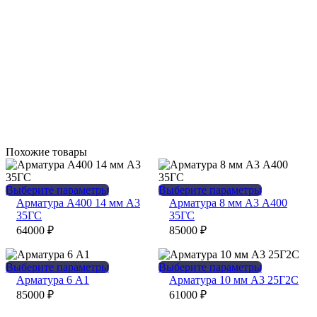
Похожие товары
Этот
Этот
Выберите параметры
Выберите параметры
товар
товар
Арматура А400 14 мм А3
Арматура 8 мм А3 А400
имеет
имеет
35ГС
35ГС
несколько
несколько
64000
₽
85000
₽
вариаций.
вариаций.
Опции
Опции
можно
можно
Этот
Этот
Выберите параметры
Выберите параметры
выбрать
выбрать
товар
товар
Арматура 6 А1
Арматура 10 мм А3 25Г2С
на
на
имеет
имеет
85000
₽
61000
₽
странице
странице
несколько
несколько
товара.
товара.