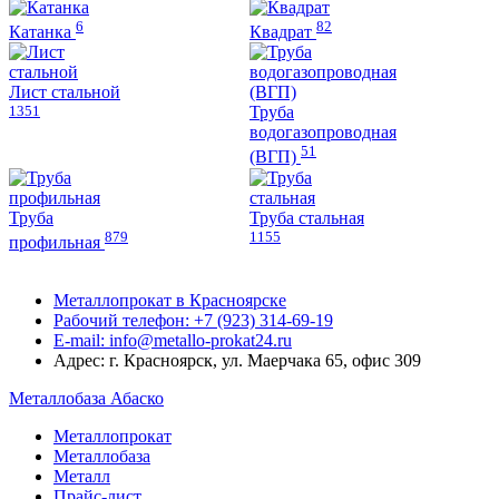
6
82
Катанка
Квадрат
Лист стальной
1351
Труба
водогазопроводная
51
(ВГП)
Труба
Труба стальная
879
1155
профильная
Металлопрокат в Красноярске
Рабочий телефон: +7 (923) 314-69-19
E-mail: info@metallo-prokat24.ru
Адрес: г. Красноярск, ул. Маерчака 65, офис 309
Металлобаза Абаско
Металлопрокат
Металлобаза
Металл
Прайс-лист