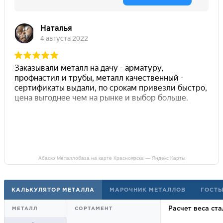
Абаско Металлобаза на карте Красноярска — Яндекс Карты