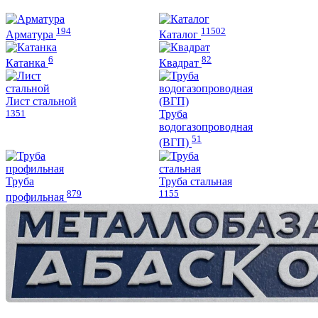
на
странице
странице
товара.
194
11502
товара.
Арматура
Каталог
6
82
Катанка
Квадрат
Лист стальной
1351
Труба
водогазопроводная
51
(ВГП)
Труба
Труба стальная
879
1155
профильная