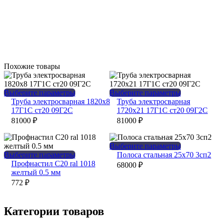
Похожие товары
Этот
Этот
Выберите параметры
Выберите параметры
товар
товар
Труба электросварная 1820х8
Труба электросварная
имеет
имеет
17Г1С ст20 09Г2С
1720х21 17Г1С ст20 09Г2С
несколько
несколько
81000
₽
81000
₽
вариаций.
вариаций.
Опции
Опции
можно
можно
Этот
Выберите параметры
выбрать
выбрать
Этот
товар
Выберите параметры
Полоса стальная 25х70 3сп2
на
на
товар
имеет
Профнастил С20 ral 1018
68000
₽
странице
странице
имеет
несколько
желтый 0.5 мм
товара.
товара.
несколько
вариаций.
772
₽
вариаций.
Опции
Опции
можно
можно
выбрать
Категории товаров
выбрать
на