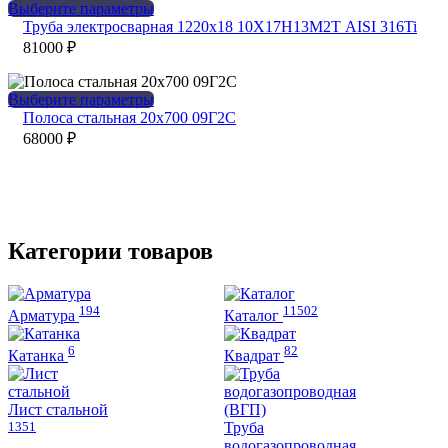
Этот
Выберите параметры
товар
Труба электросварная 1220х18 10Х17Н13М2Т AISI 316Ti
имеет
81000
₽
несколько
вариаций.
Опции
Этот
Выберите параметры
можно
товар
Полоса стальная 20х700 09Г2С
выбрать
имеет
68000
₽
на
несколько
странице
вариаций.
товара.
Опции
можно
выбрать
на
Категории товаров
странице
товара.
194
11502
Арматура
Каталог
6
82
Катанка
Квадрат
Лист стальной
1351
Труба
водогазопроводная