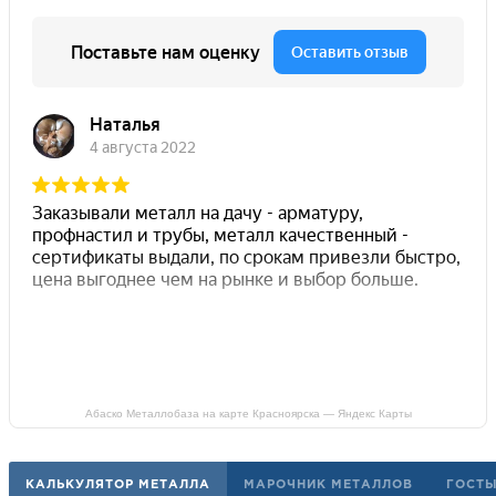
Абаско Металлобаза на карте Красноярска — Яндекс Карты