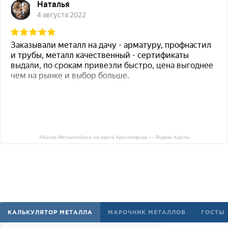
Абаско Металлобаза на карте Красноярска — Яндекс Карты