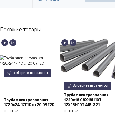
Похожие товары
Этот
Выберите параметры
товар
имеет
Этот
Выберите параметры
несколько
товар
вариаций.
имеет
Труба электросварная
Опции
Труба электросварная
1220х18 08Х18Н10Т
несколько
можно
1720х24 17Г1С ст20 09Г2С
12Х18Н10Т AISI 321
вариаций.
выбрать
Опции
81000
₽
81000
₽
на