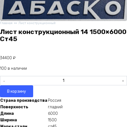
Главная
Лист конструкционный
Лист конструкционный 14 1500×6000
Ст45
34400
₽
100 в наличии
Количество
товара
Лист
В корзину
конструкционный
Страна производства
Россия
14
Поверхность
гладкий
1500x6000
Длина
6000
Ст45
Ширина
1500
Марка стали
ст45