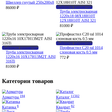
товар
Швеллер гнутый 250х200х8
имеет
Этот
Выберите параметры
86000
₽
несколько
товар
Труба электросварная
вариаций.
имеет
1220х18 08Х18Н10Т
Опции
несколько
12Х18Н10Т AISI 321
можно
вариаций.
81000
₽
выбрать
Опции
на
можно
странице
выбрать
товара.
на
Этот
Выберите параметры
странице
Этот
товар
Выберите параметры
Профнастил С20 ral 1014
товара.
товар
имеет
Труба электросварная
слоновая кость 0.5 мм
имеет
несколько
1220х16 10Х17Н13М2Т AISI
772
₽
несколько
вариаций.
316Ti
вариаций.
Опции
81000
₽
Опции
можно
можно
выбрать
выбрать
на
Категории товаров
на
странице
странице
товара.
товара.
194
11502
Арматура
Каталог
6
82
Катанка
Квадрат