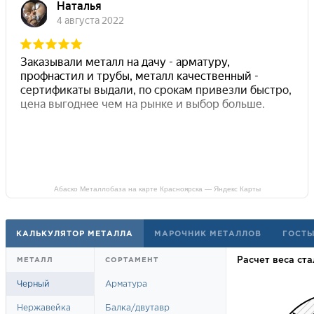
Абаско Металлобаза на карте Красноярска — Яндекс Карты