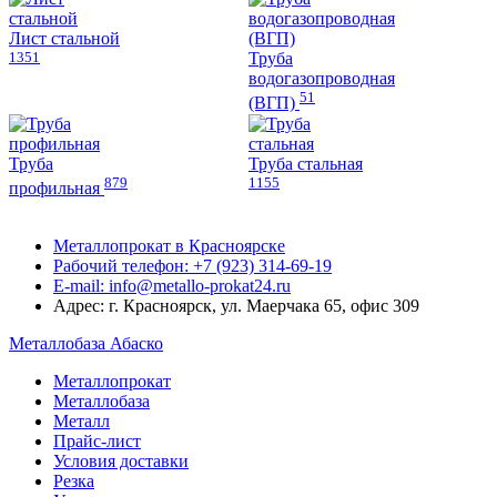
Лист стальной
1351
Труба
водогазопроводная
51
(ВГП)
Труба
Труба стальная
879
1155
профильная
Металлопрокат в Красноярске
Рабочий телефон: +7 (923) 314-69-19
E-mail: info@metallo-prokat24.ru
Адрес: г. Красноярск, ул. Маерчака 65, офис 309
Металлобаза Абаско
Металлопрокат
Металлобаза
Металл
Прайс-лист
Условия доставки
Резка