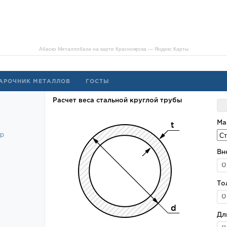
Абаско Металлобаза на карте Красноярска — Яндекс Карты