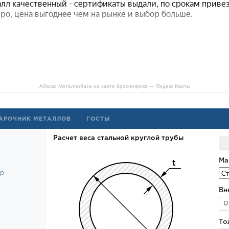
Абаско Металлобаза на карте Красноярска — Яндекс Карты