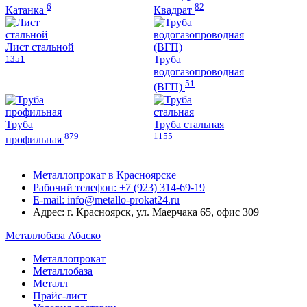
6
82
Катанка
Квадрат
Лист стальной
1351
Труба
водогазопроводная
51
(ВГП)
Труба
Труба стальная
879
1155
профильная
Металлопрокат в Красноярске
Рабочий телефон: +7 (923) 314-69-19
E-mail: info@metallo-prokat24.ru
Адрес: г. Красноярск, ул. Маерчака 65, офис 309
Металлобаза Абаско
Металлопрокат
Металлобаза
Металл
Прайс-лист