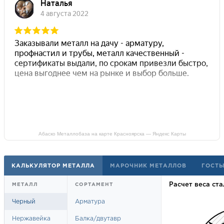
Абаско Металлобаза на карте Красноярска — Яндекс Карты