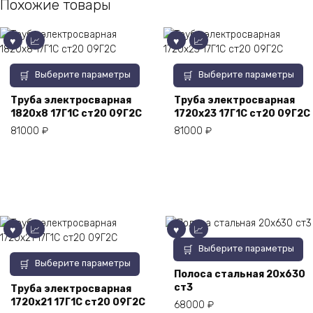
Похожие товары
Этот
Этот
Выберите параметры
Выберите параметры
товар
товар
имеет
имеет
Труба электросварная
Труба электросварная
1820х8 17Г1С ст20 09Г2С
1720х23 17Г1С ст20 09Г2С
несколько
несколько
вариаций.
вариаций.
81000
₽
81000
₽
Опции
Опции
можно
можно
выбрать
выбрать
на
на
странице
странице
товара.
товара.
Этот
Выберите параметры
Этот
товар
Выберите параметры
товар
имеет
Полоса стальная 20х630
ст3
имеет
несколько
Труба электросварная
1720х21 17Г1С ст20 09Г2С
несколько
вариаций.
68000
₽