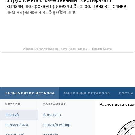
Абаско Металлобаза на карте Красноярска — Яндекс Карты