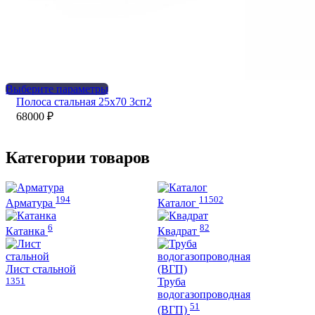
Этот
Выберите параметры
товар
Полоса стальная 25х70 3сп2
имеет
68000
₽
несколько
вариаций.
Опции
Категории товаров
можно
выбрать
на
194
11502
странице
Арматура
Каталог
товара.
6
82
Катанка
Квадрат
Лист стальной
1351
Труба
водогазопроводная
51
(ВГП)