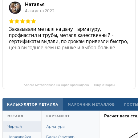
Абаско Металлобаза на карте Красноярска — Яндекс Карты