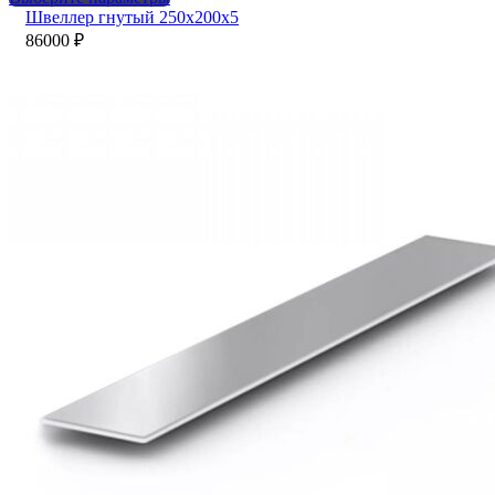
товар
Швеллер гнутый 250х200х5
имеет
86000
₽
несколько
вариаций.
Опции
можно
выбрать
на
странице
товара.