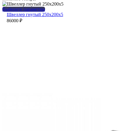
Этот
Выберите параметры
товар
Швеллер гнутый 250х200х5
имеет
86000
₽
несколько
вариаций.
Опции
можно
выбрать
на
странице
товара.