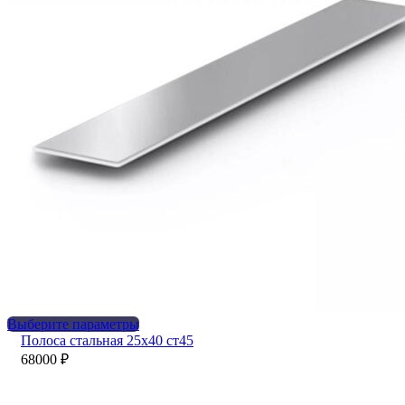
Этот
Выберите параметры
товар
Полоса стальная 25х40 ст45
имеет
68000
₽
несколько
вариаций.
Опции