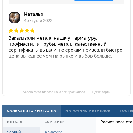
Абаско Металлобаза на карте Красноярска — Яндекс Карты