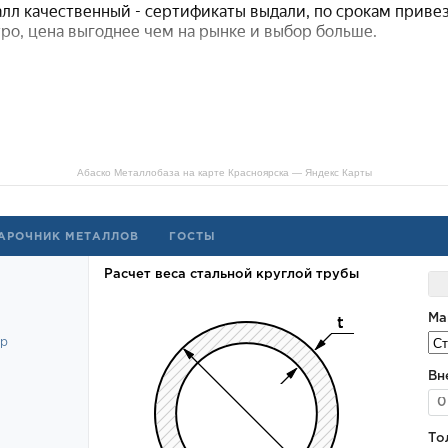
Абаско Металлобаза на карте Красноярска — Яндекс Карты