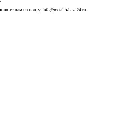
.
ишите нам на почту: info@metallo-baza24.ru.