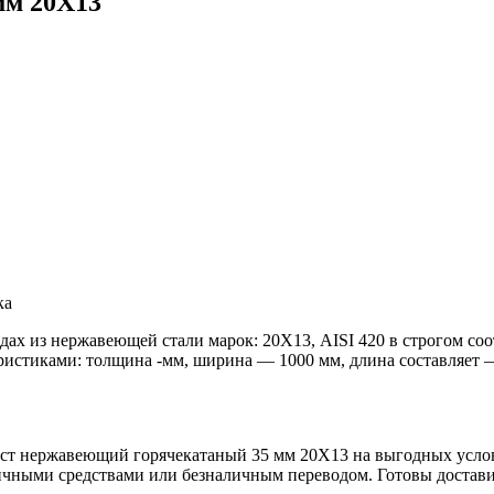
мм 20Х13
ка
дах из нержавеющей стали марок: 20Х13, AISI 420 в строгом со
тиками: толщина -мм, ширина — 1000 мм, длина составляет — 
т нержавеющий горячекатаный 35 мм 20Х13 на выгодных услови
ичными средствами или безналичным переводом. Готовы достави