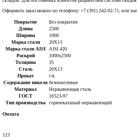
складов. Для постоянных клиентов разработана система скидок
Оформить заказ можно по телефону: +7 (391) 242-02-71, или нап
Покрытие
Без покрытия
Длина
2500
Ширина
1000
Марка стали
20Х13
Марка стали AISI
AISI 420
Раскрой
1000x2500
Толщина
35
Сталь
20Х13
Прокат
г/к
Содержание никеля
безникелевые
Материал
Нержавеющая сталь
ГОСТ
16523-97
Тип производства
горячекатаный нержавеющий
Оплата
123