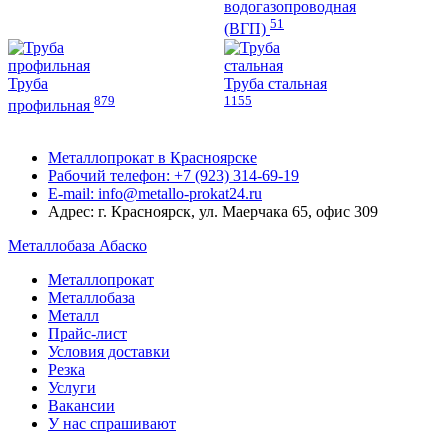
водогазопроводная
51
(ВГП)
Труба
Труба стальная
879
1155
профильная
Металлопрокат в Красноярске
Рабочий телефон: +7 (923) 314-69-19
E-mail: info@metallo-prokat24.ru
Адрес: г. Красноярск, ул. Маерчака 65, офис 309
Металлобаза Абаско
Металлопрокат
Металлобаза
Металл
Прайс-лист
Условия доставки
Резка
Услуги
Вакансии
У нас спрашивают