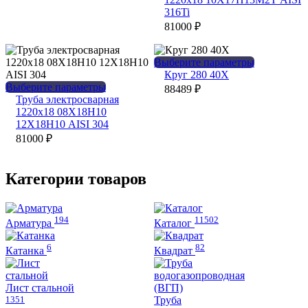
вариаций.
несколько
316Ti
Опции
вариаций.
81000
₽
можно
Опции
выбрать
можно
на
выбрать
Этот
Выберите параметры
странице
на
товар
Круг 280 40Х
товара.
странице
Этот
имеет
Выберите параметры
88489
₽
товара.
товар
несколько
Труба электросварная
имеет
вариаций.
1220х18 08Х18Н10
несколько
Опции
12Х18Н10 AISI 304
вариаций.
можно
81000
₽
Опции
выбрать
можно
на
выбрать
странице
Категории товаров
на
товара.
странице
товара.
194
11502
Арматура
Каталог
6
82
Катанка
Квадрат
Лист стальной
1351
Труба