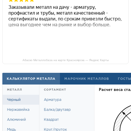
Абаско Металлобаза на карте Красноярска — Яндекс Карты