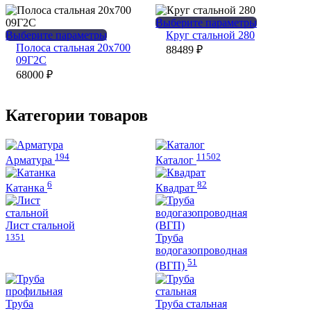
Опции
можно
можно
выбрать
Этот
Выберите параметры
выбрать
на
Этот
товар
Выберите параметры
Круг стальной 280
на
странице
товар
имеет
Полоса стальная 20х700
88489
₽
странице
товара.
имеет
несколько
09Г2С
товара.
несколько
вариаций.
68000
₽
вариаций.
Опции
Опции
можно
можно
выбрать
Категории товаров
выбрать
на
на
странице
странице
товара.
194
11502
товара.
Арматура
Каталог
6
82
Катанка
Квадрат
Лист стальной
1351
Труба
водогазопроводная
51
(ВГП)
Труба
Труба стальная