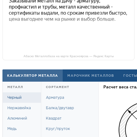
Абаско Металлобаза на карте Красноярска — Яндекс Карты