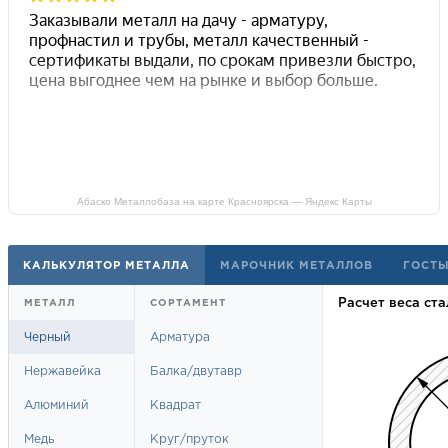
Абаско Металлобаза на карте Красноярска — Яндекс Карты