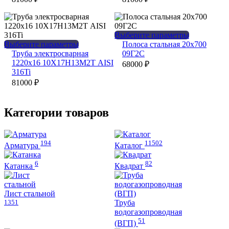
вариаций.
вариаций.
Опции
Опции
можно
можно
выбрать
выбрать
Этот
Выберите параметры
на
на
Этот
товар
Выберите параметры
Полоса стальная 20х700
странице
странице
товар
имеет
Труба электросварная
09Г2С
товара.
товара.
имеет
несколько
1220х16 10Х17Н13М2Т AISI
68000
₽
несколько
вариаций.
316Ti
вариаций.
Опции
81000
₽
Опции
можно
можно
выбрать
выбрать
на
Категории товаров
на
странице
странице
товара.
товара.
194
11502
Арматура
Каталог
6
82
Катанка
Квадрат
Лист стальной
1351
Труба
водогазопроводная
51
(ВГП)