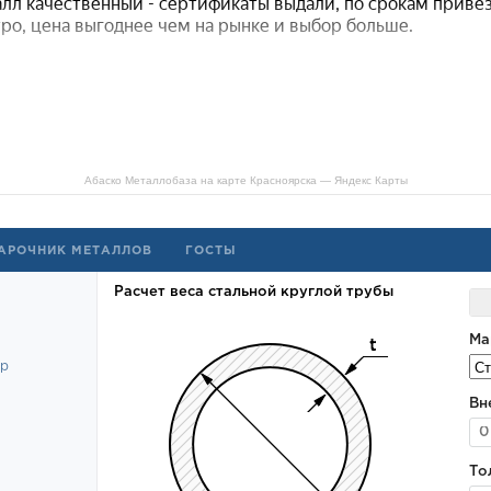
Абаско Металлобаза на карте Красноярска — Яндекс Карты