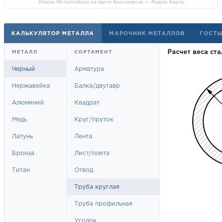
Абаско Металлобаза на карте Красноярска — Яндекс Карты