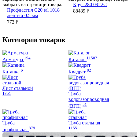
выбрать на странице товара.
Круг 280 09Г2С
Профнастил С20 ral 1018
88489
₽
желтый 0.5 мм
772
₽
Категории товаров
194
11502
Арматура
Каталог
6
82
Катанка
Квадрат
Лист стальной
1351
Труба
водогазопроводная
51
(ВГП)
Труба
Труба стальная
879
1155
профильная