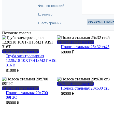
Похожие товары
Этот
Выберите параметры
товар
Полоса стальная 25х32 ст45
Этот
имеет
Выберите параметры
68000
₽
товар
несколько
Труба электросварная
имеет
вариаций.
1220х18 10Х17Н13М2Т AISI
несколько
Опции
316Ti
вариаций.
можно
81000
₽
Опции
выбрать
можно
на
выбрать
странице
Этот
Выберите параметры
на
товара.
Этот
товар
Выберите параметры
Полоса стальная 20х630 ст3
странице
товар
имеет
Полоса стальная 20х700
68000
₽
товара.
имеет
несколько
09Г2С
несколько
вариаций.
68000
₽
вариаций.
Опции
Опции
можно