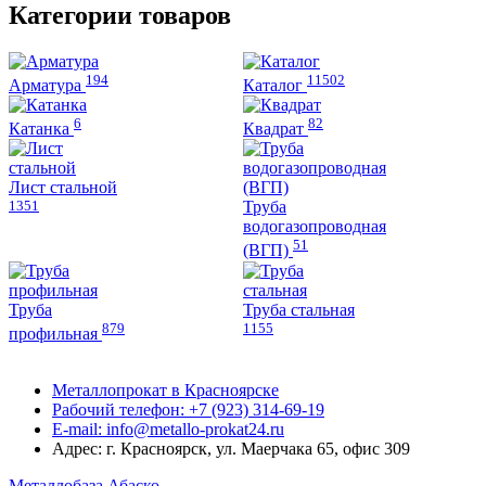
можно
выбрать
Категории товаров
выбрать
на
на
странице
странице
товара.
194
11502
товара.
Арматура
Каталог
6
82
Катанка
Квадрат
Лист стальной
1351
Труба
водогазопроводная
51
(ВГП)
Труба
Труба стальная
879
1155
профильная
Металлопрокат в Красноярске
Рабочий телефон: +7 (923) 314-69-19
E-mail: info@metallo-prokat24.ru
Адрес: г. Красноярск, ул. Маерчака 65, офис 309
Металлобаза Абаско