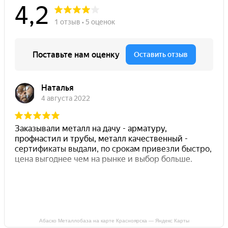
Абаско Металлобаза на карте Красноярска — Яндекс Карты