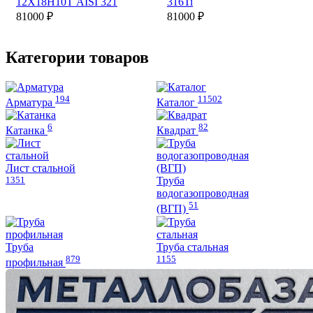
12Х18Н10Т AISI 321
316Ti
81000
₽
81000
₽
Категории товаров
194
11502
Арматура
Каталог
6
82
Катанка
Квадрат
Лист стальной
1351
Труба
водогазопроводная
51
(ВГП)
Труба
Труба стальная
879
1155
профильная