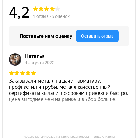
Абаско Металлобаза на карте Красноярска — Яндекс Карты