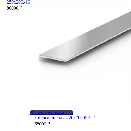
несколько
250х200х10
вариаций.
86000
₽
Опции
можно
выбрать
на
странице
товара.
Этот
Выберите параметры
товар
Полоса стальная 20х700 09Г2С
имеет
68000
₽
несколько