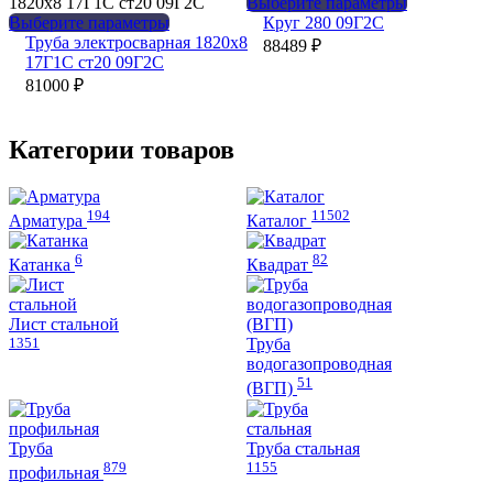
можно
Опции
Этот
Выберите параметры
выбрать
можно
Этот
товар
Выберите параметры
Круг 280 09Г2С
на
выбрать
товар
имеет
Труба электросварная 1820х8
88489
₽
странице
на
имеет
несколько
17Г1С ст20 09Г2С
товара.
странице
несколько
вариаций.
81000
₽
товара.
вариаций.
Опции
Опции
можно
можно
выбрать
Категории товаров
выбрать
на
на
странице
странице
товара.
194
11502
товара.
Арматура
Каталог
6
82
Катанка
Квадрат
Лист стальной
1351
Труба
водогазопроводная
51
(ВГП)
Труба
Труба стальная
879
1155
профильная