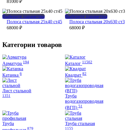
вариаций.
можно
81000
₽
Опции
выбрать
можно
на
выбрать
странице
Этот
Этот
Выберите параметры
Выберите параметры
на
товара.
товар
товар
Полоса стальная 25х40 ст45
Полоса стальная 20х630 ст3
странице
имеет
имеет
68000
₽
68000
₽
товара.
несколько
несколько
вариаций.
вариаций.
Опции
Опции
Категории товаров
можно
можно
выбрать
выбрать
на
на
194
11502
странице
странице
Арматура
Каталог
товара.
товара.
6
82
Катанка
Квадрат
Лист стальной
1351
Труба
водогазопроводная
51
(ВГП)
Труба
Труба стальная
879
1155
профильная