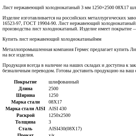
Лист нержавеющий холоднокатаный 3 мм 1250×2500 08Х17 шл
Изделие изготавливается на российских металлургических заво
16523-97, ГОСТ 19904-90. Лист нержавеющий холоднокатаный
производства лист холоднокатаный. Изделие имеет покрытие
Купить лист нержавеющий холоднокатаныймм
Металлопромышленная компания Гермес предлагает купить Л
на все изделия.
Продукция всегда в наличие на наших складах и доступна к за
безналичным переводом. Готовы доставить продукцию на ваш об
Покрытие
шлифованный
Длина
2500
Ширина
1250
Марка стали
08Х17
Марка стали AISI
AISI 430
Раскрой
1250x2500
Толщина
3
Сталь
AISI430(08Х17)
Прокат
х/к