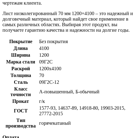
чертежам клиента.
Лист низколегированный 70 мм 1200×4100 – это надежный и
долговечный материал, который найдет свое применение в
самых различных областях. Выбирая этот продукт, вы
получаете гарантию качества и надежности на долгие годы.
Покрытие
Без покрытия
Длина
4100
Ширина
1200
Марка стали
09Г2С
Раскрой
1200x4100
Толщина
70
Сталь
09Г2С-12
Класс
А-повышенный, Б-обычный
точности
Прокат
г/к
1577-93, 14637-89, 14918-80, 19903-2015,
ГОСТ
27772-2015
Тип
горячекатаный
производства
Оплата