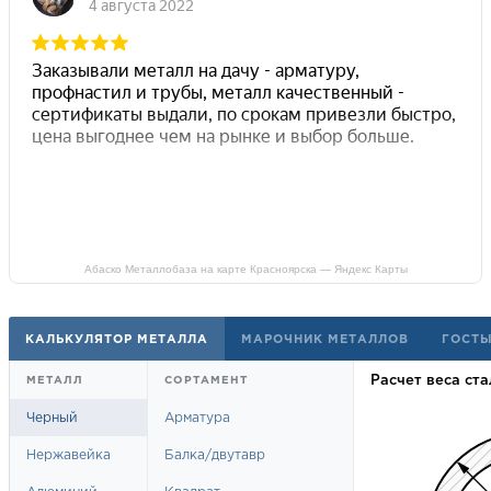
Абаско Металлобаза на карте Красноярска — Яндекс Карты