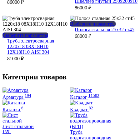
имеет
товар
Швеллер гнутый 250х200х10
86000
₽
несколько
имеет
86000
₽
вариаций.
несколько
Опции
вариаций.
можно
Опции
Этот
Выберите параметры
выбрать
можно
товар
Полоса стальная 25х32 ст45
на
выбрать
Этот
имеет
Выберите параметры
68000
₽
странице
на
товар
несколько
Труба электросварная
товара.
странице
имеет
вариаций.
1220х18 08Х18Н10
товара.
несколько
Опции
12Х18Н10 AISI 304
вариаций.
можно
81000
₽
Опции
выбрать
можно
на
выбрать
странице
Категории товаров
на
товара.
странице
товара.
194
11502
Арматура
Каталог
6
82
Катанка
Квадрат
Лист стальной
1351
Труба
водогазопроводная