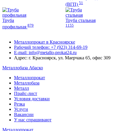
51
(ВГП)
Труба
Труба стальная
879
1155
профильная
Металлопрокат в Красноярске
Рабочий телефон: +7 (923) 314-69-19
E-mail: info@metallo-prokat24.ru
Адрес: г. Красноярск, ул. Маерчака 65, офис 309
Металлобаза Абаско
Металлопрокат
Металлобаза
Металл
Прайс-лист
Условия доставки
Резка
Услуги
Вакансии
У нас спрашивают
Металлопрокат