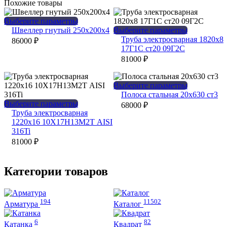
Похожие товары
Этот
Выберите параметры
товар
Этот
Швеллер гнутый 250х200х4
Выберите параметры
имеет
товар
Труба электросварная 1820х8
86000
₽
несколько
имеет
17Г1С ст20 09Г2С
вариаций.
несколько
81000
₽
Опции
вариаций.
можно
Опции
выбрать
можно
Этот
Выберите параметры
на
выбрать
товар
Полоса стальная 20х630 ст3
странице
на
Этот
имеет
Выберите параметры
68000
₽
товара.
странице
товар
несколько
Труба электросварная
товара.
имеет
вариаций.
1220х16 10Х17Н13М2Т AISI
несколько
Опции
316Ti
вариаций.
можно
81000
₽
Опции
выбрать
можно
на
выбрать
странице
Категории товаров
на
товара.
странице
товара.
194
11502
Арматура
Каталог
6
82
Катанка
Квадрат