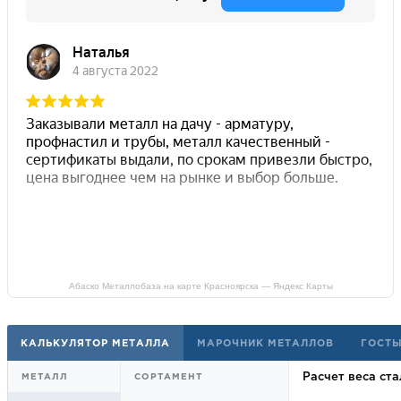
Абаско Металлобаза на карте Красноярска — Яндекс Карты