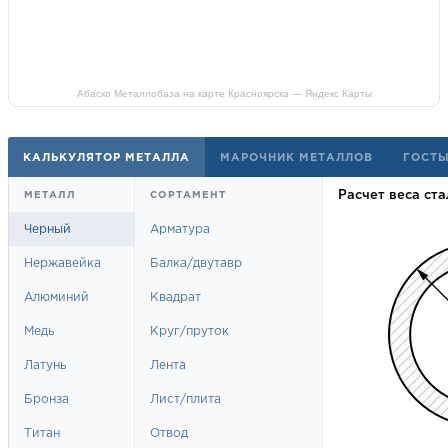
Абаско Металлобаза на карте Красноярска — Яндекс Карты