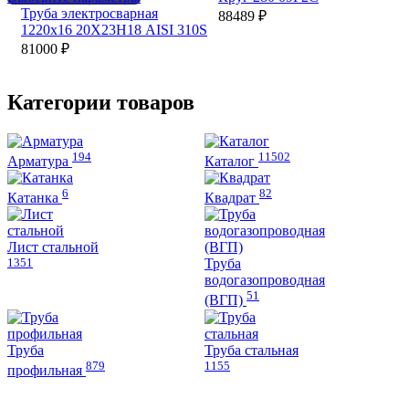
товара.
странице
товар
имеет
Труба электросварная
88489
₽
товара.
имеет
несколько
1220х16 20Х23Н18 AISI 310S
несколько
вариаций.
81000
₽
вариаций.
Опции
Опции
можно
можно
выбрать
Категории товаров
выбрать
на
на
странице
странице
товара.
194
11502
товара.
Арматура
Каталог
6
82
Катанка
Квадрат
Лист стальной
1351
Труба
водогазопроводная
51
(ВГП)
Труба
Труба стальная
879
1155
профильная