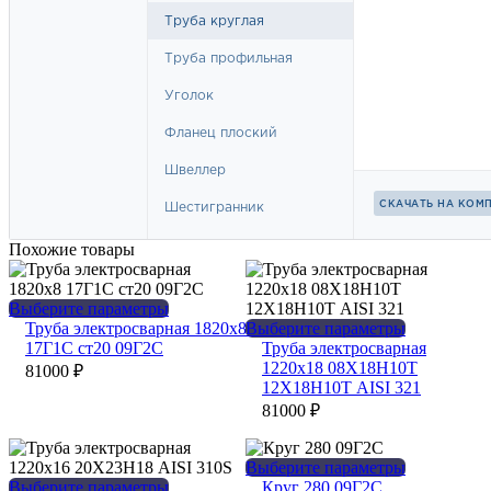
Похожие товары
Этот
Выберите параметры
товар
Этот
Труба электросварная 1820х8
Выберите параметры
имеет
товар
17Г1С ст20 09Г2С
Труба электросварная
несколько
имеет
1220х18 08Х18Н10Т
81000
₽
вариаций.
несколько
12Х18Н10Т AISI 321
Опции
вариаций.
81000
₽
можно
Опции
выбрать
можно
на
выбрать
Этот
Выберите параметры
странице
на
Этот
товар
Выберите параметры
Круг 280 09Г2С