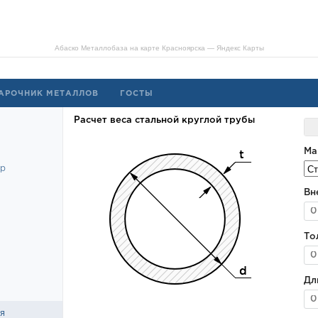
Абаско Металлобаза на карте Красноярска — Яндекс Карты