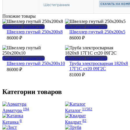
Похожие товары
Этот
Этот
Выберите параметры
Выберите параметры
товар
товар
Швеллер гнутый 250х200х8
Швеллер гнутый 250х200х5
имеет
имеет
86000
₽
86000
₽
несколько
несколько
вариаций.
вариаций.
Опции
Опции
можно
можно
Этот
Этот
Выберите параметры
Выберите параметры
выбрать
выбрать
товар
товар
Швеллер гнутый 250х200х10
Труба электросварная 1820х8
на
на
имеет
имеет
17Г1С ст20 09Г2С
86000
₽
странице
странице
несколько
несколько
81000
₽
товара.
товара.
вариаций.
вариаций.
Опции
Опции
можно
можно
Категории товаров
выбрать
выбрать
на
на
странице
странице
194
11502
товара.
товара.
Арматура
Каталог
6
82
Катанка
Квадрат