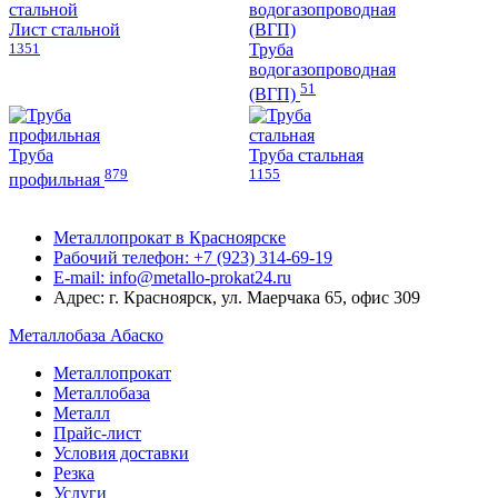
Лист стальной
1351
Труба
водогазопроводная
51
(ВГП)
Труба
Труба стальная
879
1155
профильная
Металлопрокат в Красноярске
Рабочий телефон: +7 (923) 314-69-19
E-mail: info@metallo-prokat24.ru
Адрес: г. Красноярск, ул. Маерчака 65, офис 309
Металлобаза Абаско
Металлопрокат
Металлобаза
Металл
Прайс-лист
Условия доставки
Резка
Услуги