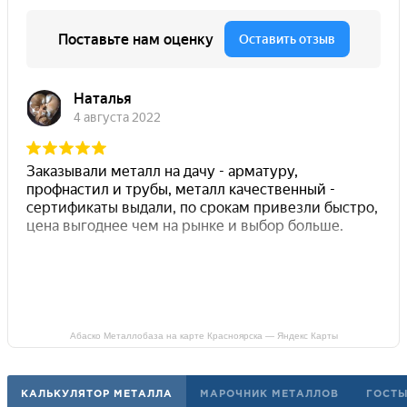
Абаско Металлобаза на карте Красноярска — Яндекс Карты