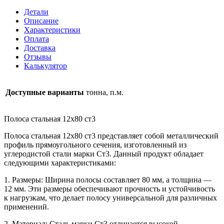
12х80
Детали
ст3
Описание
Характеристики
Оплата
Доставка
Отзывы
Калькулятор
Доступные варианты
тонна, п.м.
Полоса стальная 12х80 ст3
Полоса стальная 12х80 ст3 представляет собой металлический
профиль прямоугольного сечения, изготовленный из
углеродистой стали марки Ст3. Данный продукт обладает
следующими характеристиками:
1. Размеры: Ширина полосы составляет 80 мм, а толщина —
12 мм. Эти размеры обеспечивают прочность и устойчивость
к нагрузкам, что делает полосу универсальной для различных
применений.
2. Материал: Сталь марки Ст3 отличается высокой