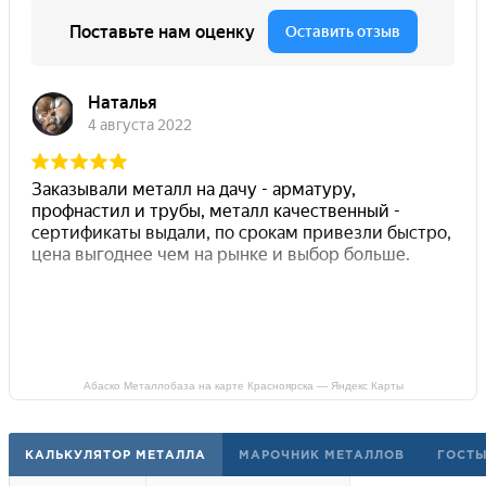
Абаско Металлобаза на карте Красноярска — Яндекс Карты