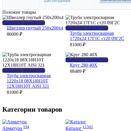
Похожие товары
Этот
Выберите параметры
товар
Этот
Швеллер гнутый 250х200х4
Выберите параметры
имеет
товар
Труба электросварная
86000
₽
несколько
имеет
1720х24 17Г1С ст20 09Г2С
вариаций.
несколько
81000
₽
Опции
вариаций.
можно
Опции
выбрать
можно
Этот
Выберите параметры
на
выбрать
товар
Круг 280 40Х
странице
на
Этот
имеет
Выберите параметры
88489
₽
товара.
странице
товар
несколько
Труба электросварная
товара.
имеет
вариаций.
1220х18 08Х18Н10Т
несколько
Опции
12Х18Н10Т AISI 321
вариаций.
можно
81000
₽
Опции
выбрать
можно
на
выбрать
странице
Категории товаров
на
товара.
странице
товара.
194
11502
Арматура
Каталог