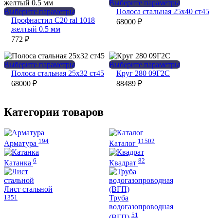
Этот
Выберите параметры
Этот
товар
Выберите параметры
Полоса стальная 25х40 ст45
товар
имеет
Профнастил С20 ral 1018
68000
₽
имеет
несколько
желтый 0.5 мм
несколько
вариаций.
772
₽
вариаций.
Опции
Опции
можно
можно
выбрать
Этот
Этот
Выберите параметры
Выберите параметры
выбрать
на
товар
товар
Полоса стальная 25х32 ст45
Круг 280 09Г2С
на
странице
имеет
имеет
68000
₽
88489
₽
странице
товара.
несколько
несколько
товара.
вариаций.
вариаций.
Опции
Опции
Категории товаров
можно
можно
выбрать
выбрать
на
на
194
11502
странице
странице
Арматура
Каталог
товара.
товара.
6
82
Катанка
Квадрат
Лист стальной
1351
Труба
водогазопроводная
51
(ВГП)