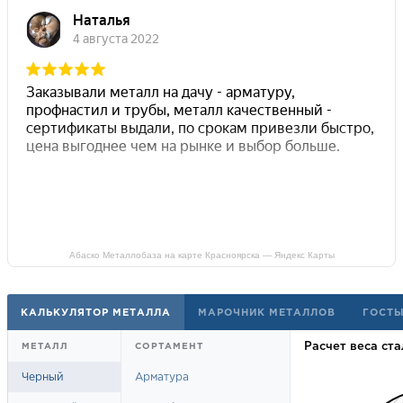
Абаско Металлобаза на карте Красноярска — Яндекс Карты