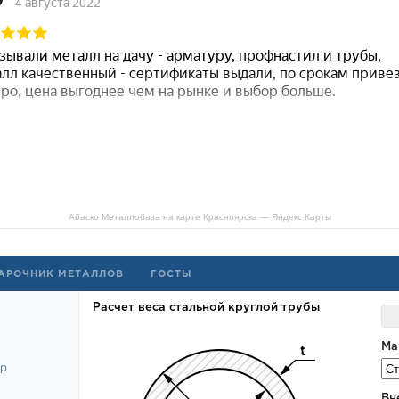
Абаско Металлобаза на карте Красноярска — Яндекс Карты