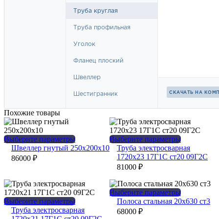
Похожие товары
Этот
Этот
Выберите параметры
Выберите параметры
товар
товар
Швеллер гнутый 250х200х10
Труба электросварная
имеет
имеет
1720х23 17Г1С ст20 09Г2С
86000
₽
несколько
несколько
81000
₽
вариаций.
вариаций.
Опции
Опции
можно
можно
Этот
Выберите параметры
выбрать
выбрать
Этот
товар
Выберите параметры
Полоса стальная 20х630 ст3
на
на
товар
имеет
Труба электросварная
68000
₽
странице
странице
имеет
несколько
1720х21 17Г1С ст20 09Г2С