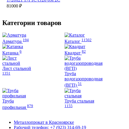
товара.
товара.
несколько
вариаций.
81000
₽
вариаций.
Опции
Опции
можно
можно
выбрать
Категории товаров
выбрать
на
на
странице
странице
товара.
194
11502
товара.
Арматура
Каталог
6
82
Катанка
Квадрат
Лист стальной
1351
Труба
водогазопроводная
51
(ВГП)
Труба
Труба стальная
879
1155
профильная
Металлопрокат в Красноярске
Рабочий телефон: +7 (923) 314-69-19