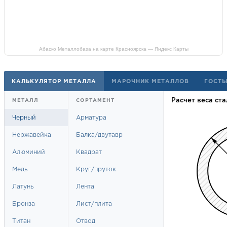
Абаско Металлобаза на карте Красноярска — Яндекс Карты