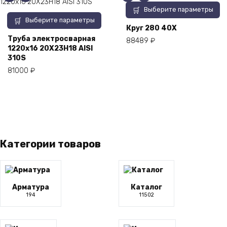
на
Этот
Выберите параметры
странице
Этот
товар
Выберите параметры
товара.
товар
имеет
Круг 280 40Х
имеет
несколько
Труба электросварная
88489
₽
1220х16 20Х23Н18 AISI
несколько
вариаций.
310S
вариаций.
Опции
Опции
можно
81000
₽
можно
выбрать
выбрать
на
на
странице
странице
товара.
товара.
Категории товаров
Арматура
Каталог
194
11502