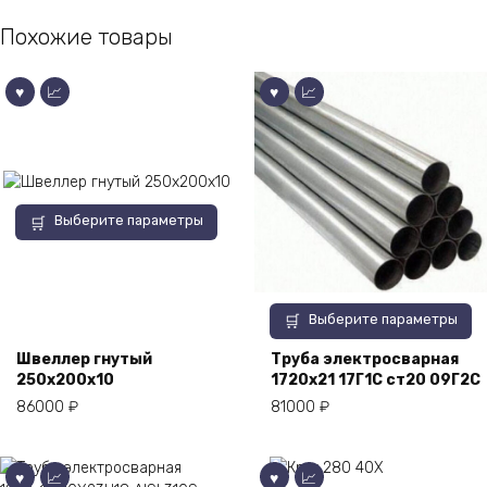
Похожие товары
Этот
Выберите параметры
товар
имеет
несколько
вариаций.
Этот
Выберите параметры
Опции
товар
можно
имеет
Швеллер гнутый
Труба электросварная
выбрать
250х200х10
1720х21 17Г1С ст20 09Г2С
несколько
на
вариаций.
86000
₽
81000
₽
странице
Опции
товара.
можно
выбрать