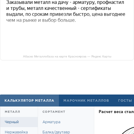
Абаско Металлобаза на карте Красноярска — Яндекс Карты