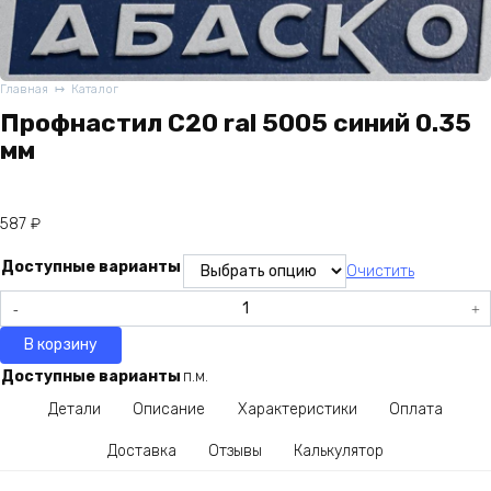
Главная
Каталог
Профнастил С20 ral 5005 синий 0.35
мм
587
₽
Доступные варианты
Очистить
Количество
товара
В корзину
Профнастил
С20
Доступные варианты
п.м.
ral
Детали
Описание
Характеристики
Оплата
5005
синий
Доставка
Отзывы
Калькулятор
0.35
мм