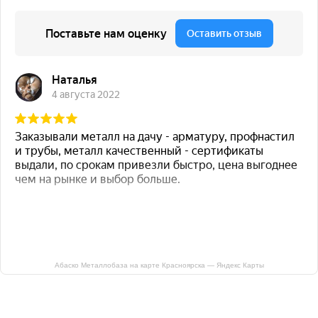
Абаско Металлобаза на карте Красноярска — Яндекс Карты