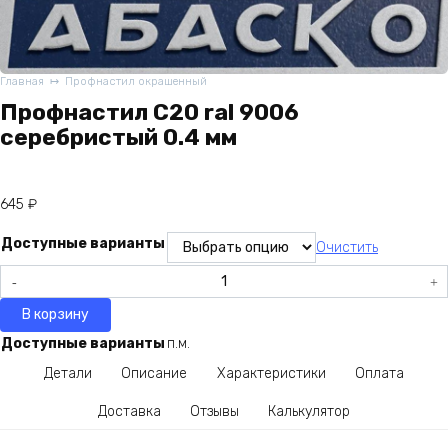
Главная
Профнастил окрашенный
Профнастил С20 ral 9006
серебристый 0.4 мм
645
₽
Доступные варианты
Очистить
Количество
товара
В корзину
Профнастил
С20
Доступные варианты
п.м.
ral
Детали
Описание
Характеристики
Оплата
9006
серебристый
Доставка
Отзывы
Калькулятор
0.4
мм