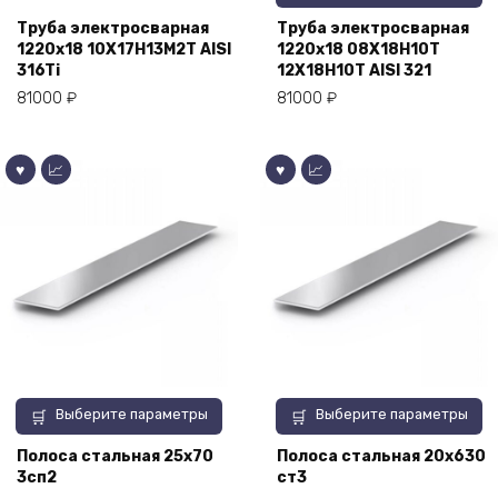
товар
вариаций.
имеет
Труба электросварная
Труба электросварная
Опции
1220х18 10Х17Н13М2Т AISI
1220х18 08Х18Н10Т
несколько
можно
316Ti
12Х18Н10Т AISI 321
вариаций.
выбрать
Опции
81000
₽
81000
₽
на
можно
странице
выбрать
товара.
на
странице
товара.
Этот
Этот
Выберите параметры
Выберите параметры
товар
товар
имеет
имеет
Полоса стальная 25х70
Полоса стальная 20х630
3сп2
ст3
несколько
несколько