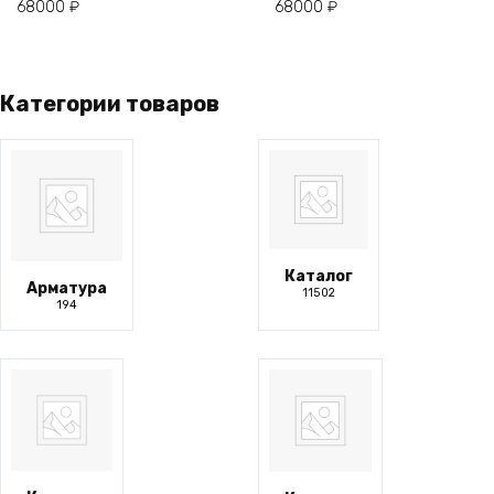
вариаций.
вариаций.
68000
₽
68000
₽
Опции
Опции
можно
можно
выбрать
выбрать
на
на
Категории товаров
странице
странице
товара.
товара.
Каталог
Арматура
11502
194