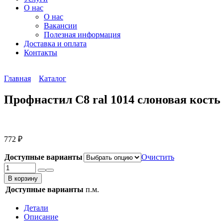
О нас
О нас
Вакансии
Полезная информация
Доставка и оплата
Контакты
Главная
Каталог
Профнастил С8 ral 1014 слоновая кость 
772
₽
Доступные варианты
Очистить
Количество
товара
В корзину
Профнастил
Доступные варианты
п.м.
С8
ral
Детали
1014
Описание
слоновая