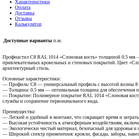
Характеристики
кость
Оплата
0.5
Доставка
мм
Отзывы
Калькулятор
Доступные варианты
п.м.
Профнастил С8 RAL 1014 «Слоновая кость» толщиной 0.5 мм —
привлекательных кровельных и стеновых покрытий. Цвет «Сло
архитектурный стиль.
Основные характеристики:
— Профиль: С8 — универсальный профиль с высотой волны 8 м
— Толщина: 0.5 мм — оптимальная толщина для обеспечения п
— Покрытие: Полимерное покрытие RAL 1014 «Слоновая кость»
службы и сохранение первоначального вида.
Преимущества:
— Легкий и удобный в монтаже, что сокращает время и затраты
— Высокая устойчивость к атмосферным воздействиям, включая
— Экологически чистый материал, безопасный для здоровья и
— Широкий спектр применения: кровли, фасады, заборы, навес