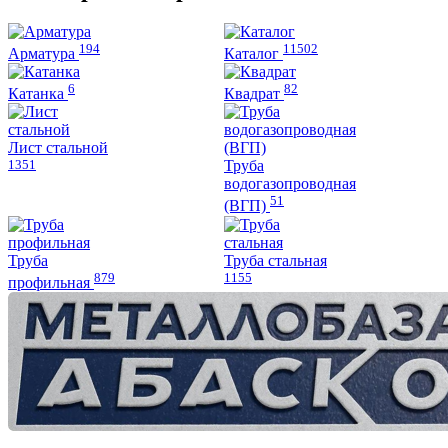
на
странице
странице
товара.
194
11502
товара.
Арматура
Каталог
6
82
Катанка
Квадрат
Лист стальной
1351
Труба
водогазопроводная
51
(ВГП)
Труба
Труба стальная
879
1155
профильная