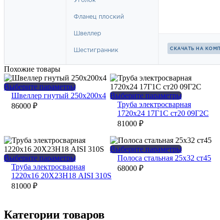
Похожие товары
Этот
Выберите параметры
товар
Этот
Швеллер гнутый 250х200х4
Выберите параметры
имеет
товар
Труба электросварная
86000
₽
несколько
имеет
1720х24 17Г1С ст20 09Г2С
вариаций.
несколько
81000
₽
Опции
вариаций.
можно
Опции
выбрать
можно
Этот
Выберите параметры
на
выбрать
Этот
товар
Выберите параметры
Полоса стальная 25х32 ст45
странице
на
товар
имеет
Труба электросварная
68000
₽
товара.
странице
имеет
несколько
1220х16 20Х23Н18 AISI 310S
товара.
несколько
вариаций.
81000
₽
вариаций.
Опции
Опции
можно
можно
выбрать
Категории товаров
выбрать
на