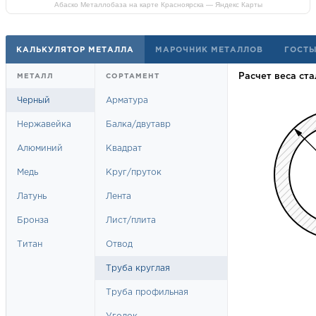
Абаско Металлобаза на карте Красноярска — Яндекс Карты