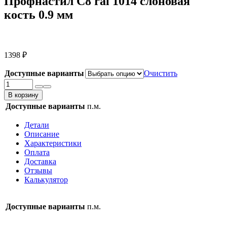
Профнастил С8 ral 1014 слоновая
кость 0.9 мм
1398
₽
Доступные варианты
Очистить
Количество
товара
В корзину
Профнастил
Доступные варианты
п.м.
С8
ral
Детали
1014
Описание
слоновая
Характеристики
кость
Оплата
0.9
Доставка
мм
Отзывы
Калькулятор
Доступные варианты
п.м.