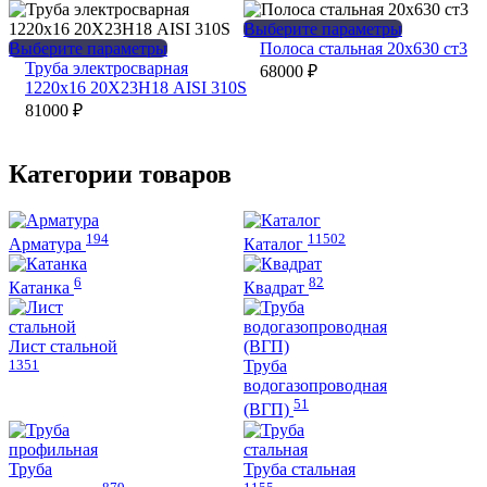
вариаций.
вариаций.
Опции
Опции
Этот
Выберите параметры
можно
можно
Этот
товар
Выберите параметры
Полоса стальная 20х630 ст3
выбрать
выбрать
товар
имеет
Труба электросварная
68000
₽
на
на
имеет
несколько
1220х16 20Х23Н18 AISI 310S
странице
странице
несколько
вариаций.
81000
₽
товара.
товара.
вариаций.
Опции
Опции
можно
можно
выбрать
Категории товаров
выбрать
на
на
странице
странице
товара.
194
11502
товара.
Арматура
Каталог
6
82
Катанка
Квадрат
Лист стальной
1351
Труба
водогазопроводная
51
(ВГП)
Труба
Труба стальная