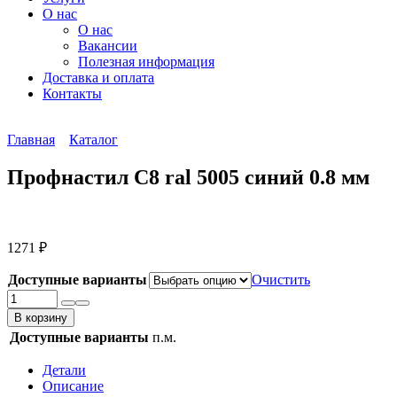
О нас
О нас
Вакансии
Полезная информация
Доставка и оплата
Контакты
Главная
Каталог
Профнастил С8 ral 5005 синий 0.8 мм
1271
₽
Доступные варианты
Очистить
Количество
товара
В корзину
Профнастил
Доступные варианты
п.м.
С8
ral
Детали
5005
Описание
синий