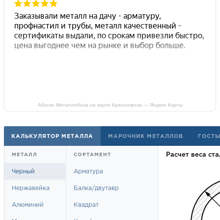
Абаско Металлобаза на карте Красноярска — Яндекс Карты