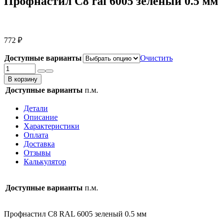
Профнастил С8 ral 6005 зеленый 0.5 мм
772
₽
Доступные варианты
Очистить
Количество
товара
В корзину
Профнастил
Доступные варианты
п.м.
С8
ral
Детали
6005
Описание
зеленый
Характеристики
0.5
Оплата
мм
Доставка
Отзывы
Калькулятор
Доступные варианты
п.м.
Профнастил С8 RAL 6005 зеленый 0.5 мм