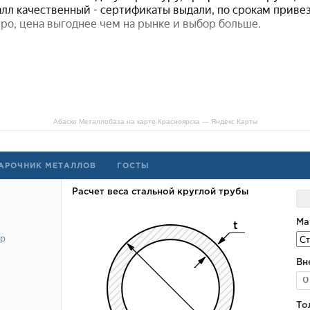
Абаско Металлобаза на карте Красноярска — Яндекс Карты