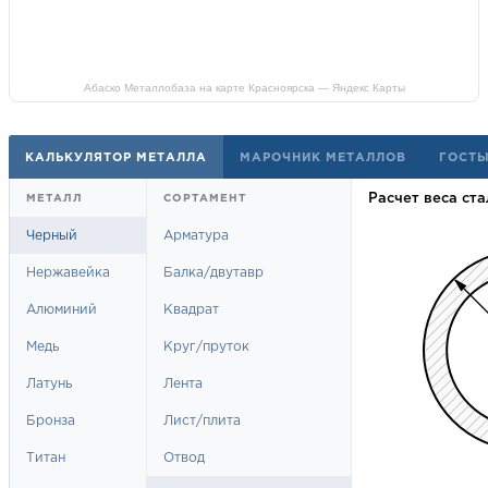
Абаско Металлобаза на карте Красноярска — Яндекс Карты