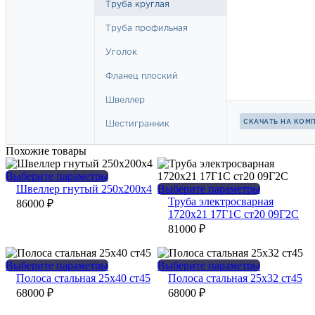
Похожие товары
Этот
Выберите параметры
товар
Этот
Швеллер гнутый 250х200х4
Выберите параметры
имеет
товар
Труба электросварная
86000
₽
несколько
имеет
1720х21 17Г1С ст20 09Г2С
вариаций.
несколько
81000
₽
Опции
вариаций.
можно
Опции
выбрать
можно
Этот
Этот
Выберите параметры
Выберите параметры
на
выбрать
товар
товар
Полоса стальная 25х40 ст45
Полоса стальная 25х32 ст45
странице
на
имеет
имеет
68000
₽
68000
₽
товара.
странице
несколько
несколько
товара.