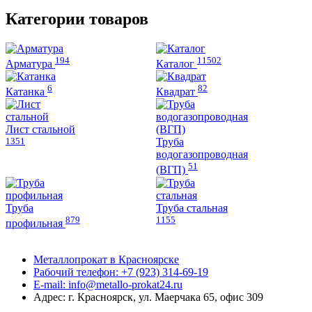
вариаций.
вариаций.
Опции
Опции
Категории товаров
можно
можно
выбрать
выбрать
на
на
194
11502
странице
странице
Арматура
Каталог
товара.
товара.
6
82
Катанка
Квадрат
Лист стальной
1351
Труба
водогазопроводная
51
(ВГП)
Труба
Труба стальная
879
1155
профильная
Металлопрокат в Красноярске
Рабочий телефон: +7 (923) 314-69-19
E-mail: info@metallo-prokat24.ru
Адрес: г. Красноярск, ул. Маерчака 65, офис 309