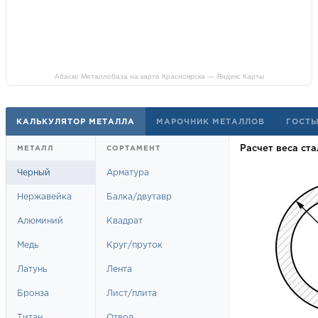
Абаско Металлобаза на карте Красноярска — Яндекс Карты