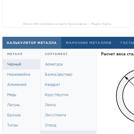
Абаско Металлобаза на карте Красноярска — Яндекс Карты