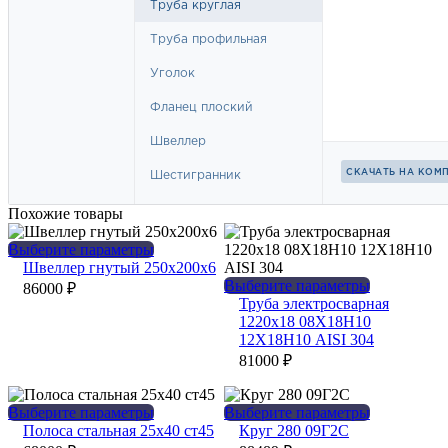
Похожие товары
Этот
Выберите параметры
товар
Швеллер гнутый 250х200х6
имеет
Этот
Выберите параметры
86000
₽
несколько
товар
Труба электросварная
вариаций.
имеет
1220х18 08Х18Н10
Опции
несколько
12Х18Н10 AISI 304
можно
вариаций.
81000
₽
выбрать
Опции
на
можно
странице
выбрать
Этот
Этот
Выберите параметры
Выберите параметры
товара.
на
товар
товар
Полоса стальная 25х40 ст45
Круг 280 09Г2С
странице
имеет
имеет