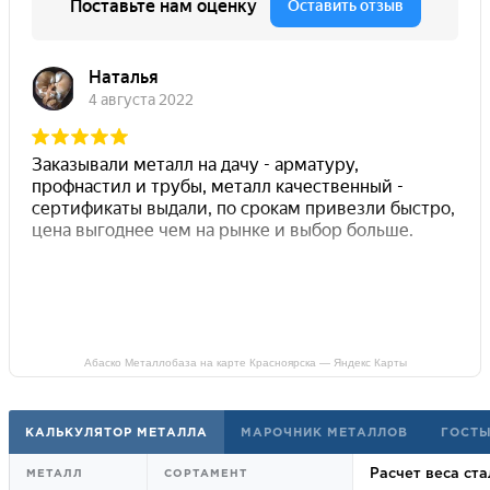
Абаско Металлобаза на карте Красноярска — Яндекс Карты