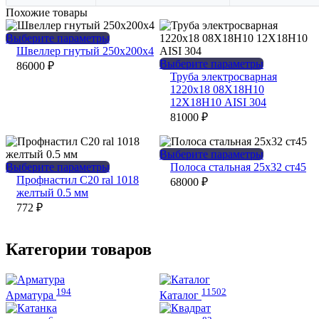
Похожие товары
Этот
Выберите параметры
товар
Швеллер гнутый 250х200х4
имеет
Этот
Выберите параметры
86000
₽
несколько
товар
Труба электросварная
вариаций.
имеет
1220х18 08Х18Н10
Опции
несколько
12Х18Н10 AISI 304
можно
вариаций.
81000
₽
выбрать
Опции
на
можно
странице
выбрать
Этот
Выберите параметры
товара.
на
Этот
товар
Выберите параметры
Полоса стальная 25х32 ст45
странице
товар
имеет
Профнастил С20 ral 1018
68000
₽
товара.
имеет
несколько
желтый 0.5 мм
несколько
вариаций.
772
₽
вариаций.
Опции
Опции
можно
можно
выбрать
Категории товаров
выбрать
на
на
странице
странице
товара.
194
11502
товара.
Арматура
Каталог