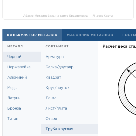
Абаско Металлобаза на карте Красноярска — Яндекс Карты