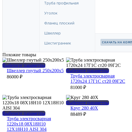
Похожие товары
Этот
Выберите параметры
товар
Этот
Швеллер гнутый 250х200х5
Выберите параметры
имеет
товар
Труба электросварная
86000
₽
несколько
имеет
1720х24 17Г1С ст20 09Г2С
вариаций.
несколько
81000
₽
Опции
вариаций.
можно
Опции
выбрать
можно
Этот
Выберите параметры
на
выбрать
товар
Круг 280 40Х
странице
на
Этот
имеет
Выберите параметры
88489
₽
товара.
странице
товар
несколько
Труба электросварная
товара.
имеет
вариаций.
1220х18 08Х18Н10
несколько
Опции
12Х18Н10 AISI 304