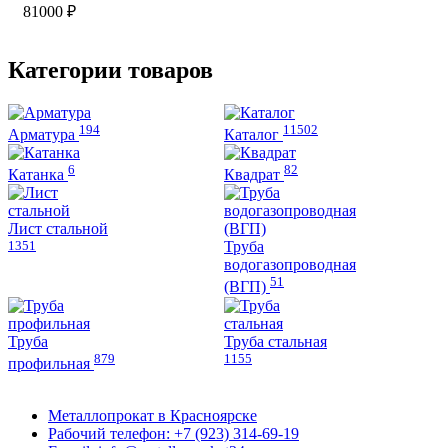
вариаций.
можно
81000
₽
Опции
выбрать
можно
на
выбрать
странице
Категории товаров
на
товара.
странице
товара.
194
11502
Арматура
Каталог
6
82
Катанка
Квадрат
Лист стальной
1351
Труба
водогазопроводная
51
(ВГП)
Труба
Труба стальная
879
1155
профильная
Металлопрокат в Красноярске
Рабочий телефон: +7 (923) 314-69-19