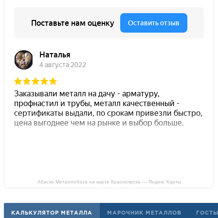
Абаско Металлобаза на карте Красноярска — Яндекс Карты