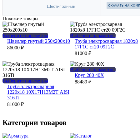
Похожие товары
Этот
Этот
Выберите параметры
Выберите параметры
товар
товар
Швеллер гнутый 250х200х10
Труба электросварная 1820х8
имеет
имеет
17Г1С ст20 09Г2С
86000
₽
несколько
несколько
81000
₽
вариаций.
вариаций.
Опции
Опции
можно
можно
Этот
Выберите параметры
выбрать
выбрать
товар
Круг 280 40Х
на
на
Этот
имеет
Выберите параметры
88489
₽
странице
странице
товар
несколько
Труба электросварная
товара.
товара.
имеет
вариаций.
1220х18 10Х17Н13М2Т AISI
несколько
Опции
316Ti
вариаций.
можно
81000
₽
Опции
выбрать
можно
на
выбрать
странице
Категории товаров
на
товара.
странице
товара.