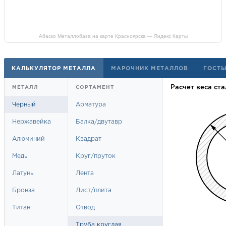
Абаско Металлобаза на карте Красноярска — Яндекс Карты