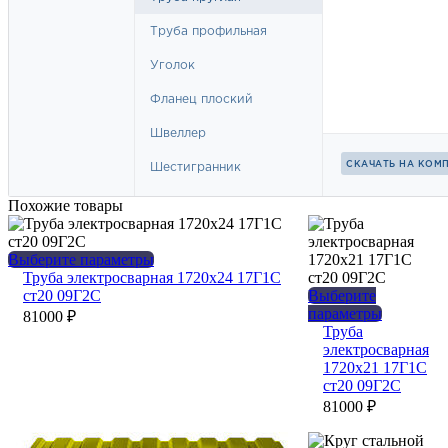
Похожие товары
Этот
Выберите параметры
товар
Труба электросварная 1720х24 17Г1С
имеет
ст20 09Г2С
Выберите
несколько
Этот
параметры
81000
₽
вариаций.
товар
Труба
Опции
имеет
электросварная
можно
нескольк
1720х21 17Г1С
выбрать
вариаций
ст20 09Г2С
на
Опции
81000
₽
странице
можно
товара.
выбрать