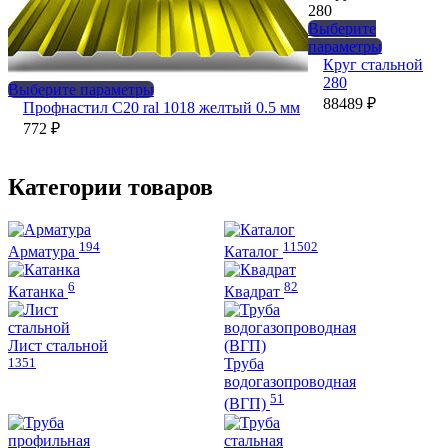
на
странице
Выберите
товара.
Этот
параметры
товар
Круг стальной
имеет
280
Этот
Выберите параметры
нескольк
88489
₽
товар
Профнастил С20 ral 1018 желтый 0.5 мм
вариаций
имеет
772
₽
Опции
несколько
можно
вариаций.
выбрать
Опции
Категории товаров
на
можно
странице
выбрать
товара.
на
194
11502
странице
Арматура
Каталог
товара.
6
82
Катанка
Квадрат
Лист стальной
1351
Труба
водогазопроводная
51
(ВГП)