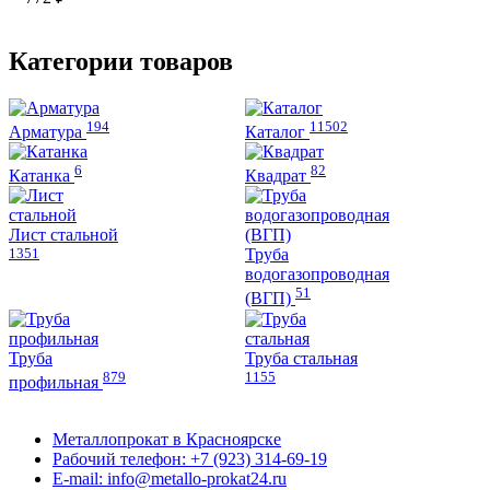
товара.
вариаций.
Опции
Опции
можно
можно
выбрать
Категории товаров
выбрать
на
на
странице
странице
товара.
194
11502
товара.
Арматура
Каталог
6
82
Катанка
Квадрат
Лист стальной
1351
Труба
водогазопроводная
51
(ВГП)
Труба
Труба стальная
879
1155
профильная
Металлопрокат в Красноярске
Рабочий телефон: +7 (923) 314-69-19
E-mail: info@metallo-prokat24.ru