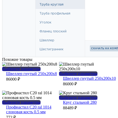
Похожие товары
Этот
Выберите параметры
товар
Этот
Швеллер гнутый 250х200х8
Выберите параметры
имеет
товар
Швеллер гнутый 250х200х10
86000
₽
несколько
имеет
86000
₽
вариаций.
несколько
Опции
вариаций.
можно
Опции
Этот
Выберите параметры
выбрать
можно
Этот
товар
Выберите параметры
Круг стальной 280
на
выбрать
товар
имеет
Профнастил С20 ral 1014
88489
₽
странице
на
имеет
несколько
слоновая кость 0.5 мм
товара.
странице
несколько
вариаций.
772
₽