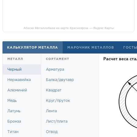
Абаско Металлобаза на карте Красноярска — Яндекс Карты