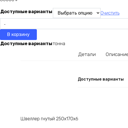
Доступные варианты
Очистить
Количество
товара
В корзину
Швеллер
гнутый
Доступные варианты
тонна
250х170х6
Детали
Описани
Доступные варианты
Швеллер гнутый 250х170х6