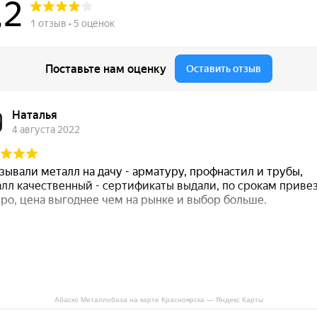
Абаско Металлобаза на карте Красноярска — Яндекс Карты