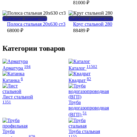
вариаций.
несколько
81000
₽
Опции
вариаций.
можно
Опции
выбрать
можно
Этот
Этот
Выберите параметры
Выберите параметры
на
выбрать
товар
товар
Полоса стальная 20х630 ст3
Круг стальной 280
странице
на
имеет
имеет
68000
₽
88489
₽
товара.
странице
несколько
несколько
товара.
вариаций.
вариаций.
Опции
Опции
Категории товаров
можно
можно
выбрать
выбрать
на
на
194
11502
странице
странице
Арматура
Каталог
товара.
товара.
6
82
Катанка
Квадрат
Лист стальной
1351
Труба
водогазопроводная
51
(ВГП)
Труба
Труба стальная
879
1155