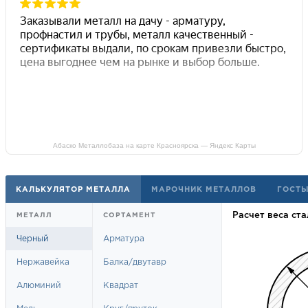
Абаско Металлобаза на карте Красноярска — Яндекс Карты